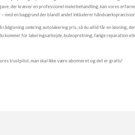
gave, der kræver en professionel malerbehandling, kan vores erfarne 
er – med en baggrund der blandt andet inkluderer håndværkspræcision
å rådgivning omkring autolakering pris, så du altid får en løsning, 
om du kommer for lakeringsarbejde, buleopretning, fælge reparation ell
res trustpilot, man skal ikke være abonneret og det er gratis!