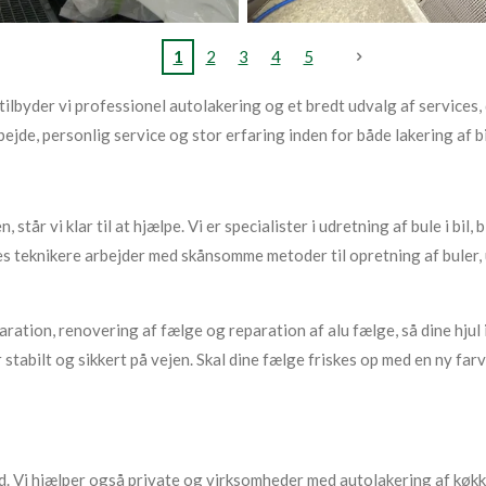
1
2
3
4
5
lbyder vi professionel autolakering og et bredt udvalg af services, de
ejde, personlig service og stor erfaring inden for både lakering af bil
, står vi klar til at hjælpe. Vi er specialister i udretning af bule i bil,
res teknikere arbejder med skånsomme metoder til opretning af buler,
ation, renovering af fælge og reparation af alu fælge, så dine hjul i
 stabilt og sikkert på vejen. Skal dine fælge friskes op med en ny farv
ed. Vi hjælper også private og virksomheder med autolakering af køkk