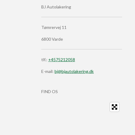
BJ Autolakering
Tømrervej 11
6800 Varde
tlf.:
+4575212058
E-mail:
bj@bjautolakering.dk
FIND OS