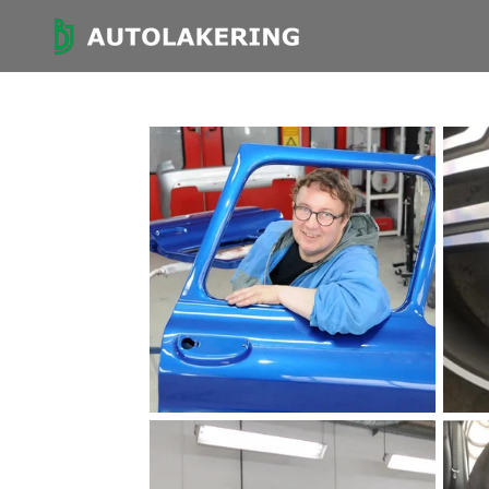
Spring
til
hovedindhold