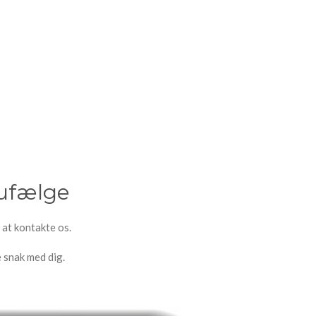
lufælge
l at kontakte os.
 snak med dig.