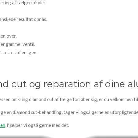
kering af fælgen binder.
 ønskede resultat opnås.
en over.
ler gammel ventil.
sættes bilen igen.
d cut og reparation af dine a
essen omkring diamond cut af fælge forløber sig, er du velkommen ti
tage en diamond cut-behandling, tager vi også gerne en uforpligtende
len
, hjælper vi også gerne med det.