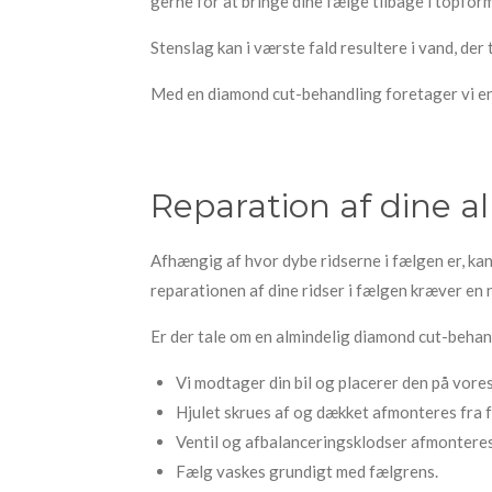
gerne for at bringe dine fælge tilbage i topform
Stenslag kan i værste fald resultere i vand, der
Med en diamond cut-behandling foretager vi en
Reparation af dine a
Afhængig af hvor dybe ridserne i fælgen er, kan
reparationen af dine ridser i fælgen kræver en 
Er der tale om en almindelig diamond cut-behan
Vi modtager din bil og placerer den på vores 
Hjulet skrues af og dækket afmonteres fra 
Ventil og afbalanceringsklodser afmonteres
Fælg vaskes grundigt med fælgrens.