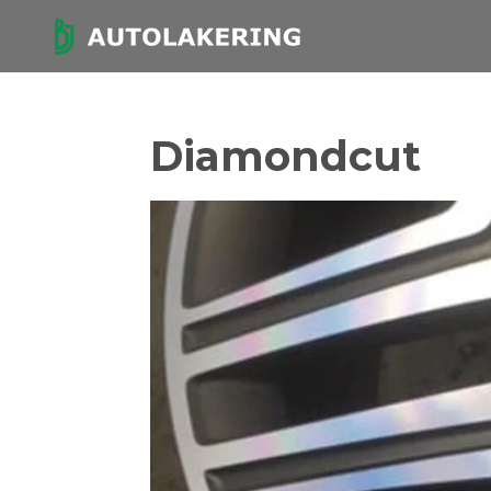
Spring
til
hovedindhold
Diamondcut