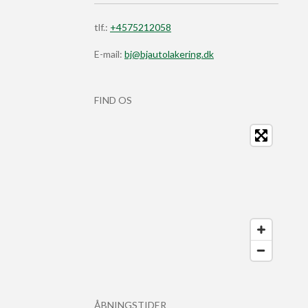
tlf.:
+4575212058
E-mail:
bj@bjautolakering.dk
FIND OS
ÅBNINGSTIDER