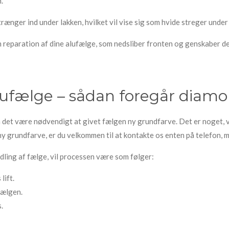
.
 trænger ind under lakken, hvilket vil vise sig som hvide streger unde
 reparation af dine alufælge, som nedsliber fronten og genskaber de
lufælge – sådan foregår diamo
 det være nødvendigt at givet fælgen ny grundfarve. Det er noget, vi
ny grundfarve, er du velkommen til at kontakte os enten på telefon, m
dling af fælge, vil processen være som følger:
lift.
fælgen.
.