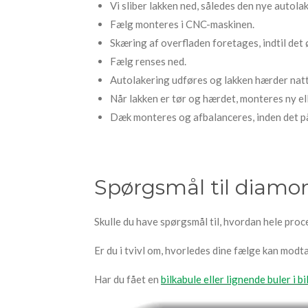
Vi sliber lakken ned, således den nye autola
Fælg monteres i CNC-maskinen.
Skæring af overfladen foretages, indtil det
Fælg renses ned.
Autolakering udføres og lakken hærder natt
Når lakken er tør og hærdet, monteres ny el
Dæk monteres og afbalanceres, inden det på
Spørgsmål til diamon
Skulle du have spørgsmål til, hvordan hele proc
Er du i tvivl om, hvorledes dine fælge kan mod
Har du fået en
bilkabule eller lignende buler i bi