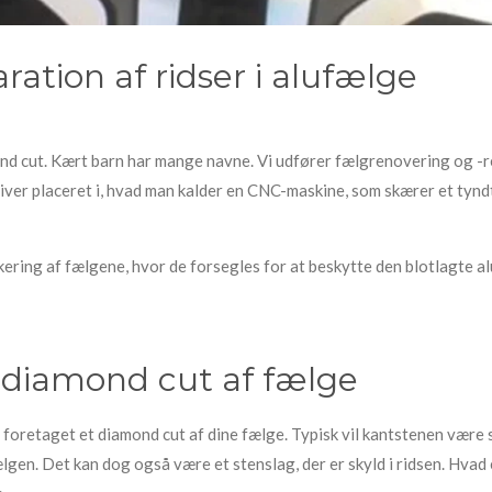
ation af ridser i alufælge
d cut. Kært barn har mange navne. Vi udfører fælgrenovering og -rep
iver placeret i, hvad man kalder en CNC-maskine, som skærer et tyndt
kering af fælgene, hvor de forsegles for at beskytte den blotlagte 
 diamond cut af fælge
få foretaget et diamond cut af dine fælge. Typisk vil kantstenen være
fælgen. Det kan dog også være et stenslag, der er skyld i ridsen. Hvad 