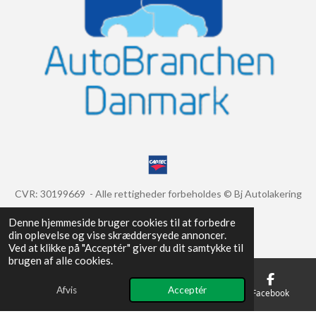
CVR: 30199669
- Alle rettigheder forbeholdes © Bj Autolakering
2025
Denne hjemmeside bruger cookies til at forbedre
din oplevelse og vise skræddersyede annoncer.
Ved at klikke på "Acceptér" giver du dit samtykke til
brugen af alle cookies.
Afvis
Acceptér
E-mail
Telefon
Kort
Facebook