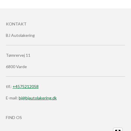
KONTAKT
BJ Autolakering
Tømrervej 11
6800 Varde
tlf.:
+4575212058
E-mail:
bj@bjautolakering.dk
FIND OS